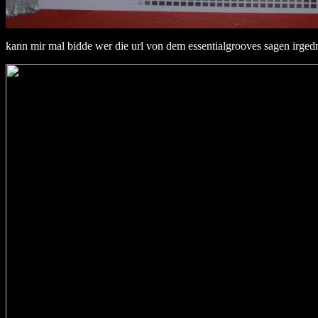
kann mir mal bidde wer die url von dem essentialgrooves sagen irgednw